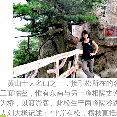
黄山十大名山之一，接引松所在的
三面临壑，惟有东南与另一峰相隔丈
为桥，以渡游客。此松生于两峰隔谷
人刘大櫆记述：“北岸有松，横枝直抵