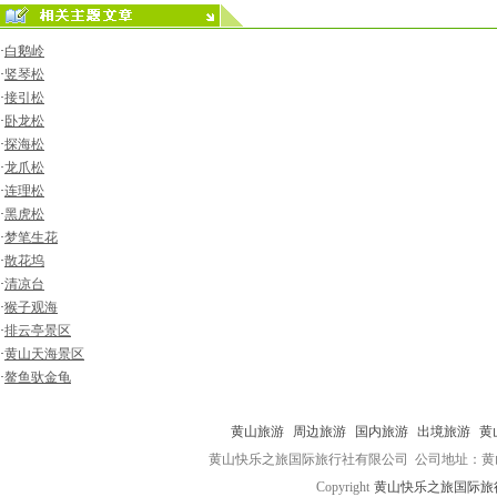
·
白鹅岭
·
竖琴松
·
接引松
·
卧龙松
·
探海松
·
龙爪松
·
连理松
·
黑虎松
·
梦笔生花
·
散花坞
·
清凉台
·
猴子观海
·
排云亭景区
·
黄山天海景区
·
鳌鱼驮金龟
黄山旅游
周边旅游
国内旅游
出境旅游
黄
黄山快乐之旅国际旅行社有限公司 公司地址：黄山市屯
Copyright
黄山快乐之旅国际旅