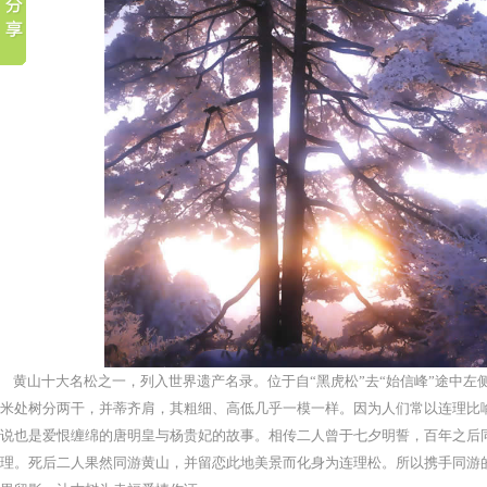
黄山十大名松之一，列入世界遗产名录。位于自“黑虎松”去“始信峰”途中左侧
米处树分两干，并蒂齐肩，其粗细、高低几乎一模一样。因为人们常以连理比
说也是爱恨缠绵的唐明皇与杨贵妃的故事。相传二人曾于七夕明誓，百年之后
理。死后二人果然同游黄山，并留恋此地美景而化身为连理松。所以携手同游