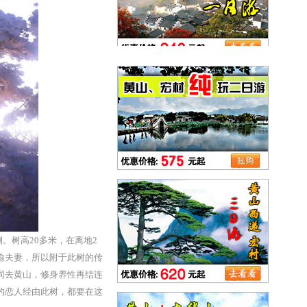
。树高20多米，在离地2
喻夫妻，所以附于此树的传
同去黄山，修身养性再结连
的恋人经由此树，都要在这