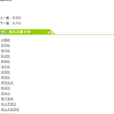
上一篇：
黑虎松
下一篇：
龙爪松
·
白鹅岭
·
竖琴松
·
接引松
·
卧龙松
·
探海松
·
龙爪松
·
连理松
·
黑虎松
·
梦笔生花
·
散花坞
·
清凉台
·
猴子观海
·
排云亭景区
·
黄山天海景区