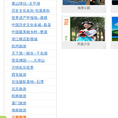
黄山情侣--太平湖
海埂公园
历史文化名街-屯溪老街
世界遗产申报地--唐模
中国历史文化名城--歙县
中国最美丽乡村--婺源
浙江横店影视城
民族少女
杭州旅游
天下第一丽水--千岛湖
莲花佛国——九华山
方特欢乐世界
西安旅游
百佳摄影基地--石潭
北京旅游
桂林旅游
厦门旅游
海南旅游
云南旅游