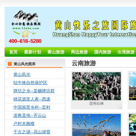
首页
最新计划
黄山旅游
周边旅游
国内旅游
出境旅游
云南旅游
黄山风光图库
黄山风光
牯牛绛自然保护区
牌坊之乡--棠樾牌坊群
桃花源里人家--西递
昆明石林
中国画里乡村--宏村
道教圣地--齐云山
卢村木雕楼
千古之谜--花山谜窟