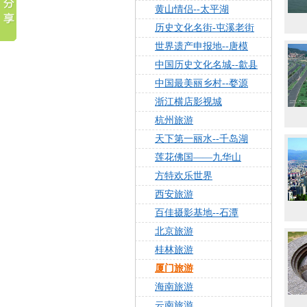
黄山情侣--太平湖
历史文化名街-屯溪老街
世界遗产申报地--唐模
中国历史文化名城--歙县
中国最美丽乡村--婺源
浙江横店影视城
杭州旅游
天下第一丽水--千岛湖
莲花佛国——九华山
方特欢乐世界
西安旅游
百佳摄影基地--石潭
北京旅游
桂林旅游
厦门旅游
海南旅游
云南旅游