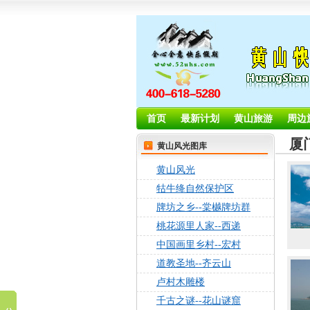
首页
最新计划
黄山旅游
周边
厦
黄山风光图库
黄山风光
牯牛绛自然保护区
牌坊之乡--棠樾牌坊群
桃花源里人家--西递
中国画里乡村--宏村
道教圣地--齐云山
卢村木雕楼
千古之谜--花山谜窟