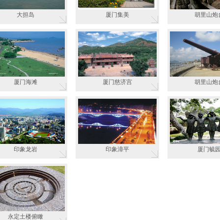
大担岛
厦门集美
胡里山炮
厦门海滩
厦门慈济宫
胡里山炮
印象龙岩
印象漳平
厦门毓
永定土楼俯瞰