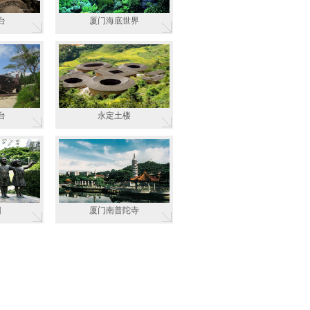
台
厦门海底世界
台
永定土楼
园
厦门南普陀寺