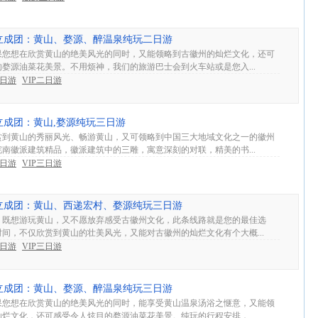
IP独立成团：黄山、婺源、醉温泉纯玩二日游
果您想在欣赏黄山的绝美风光的同时，又能领略到古徽州的灿烂文化，还可
婺源油菜花美景。不用烦神，我们的旅游巴士会到火车站或是您入...
2日游
VIP二日游
P独立成团：黄山,婺源纯玩三日游
赏到黄山的秀丽风光、畅游黄山，又可领略到中国三大地域文化之一的徽州
南徽派建筑精品，徽派建筑中的三雕，寓意深刻的对联，精美的书...
3日游
VIP三日游
IP独立成团：黄山、西递宏村、婺源纯玩三日游
，既想游玩黄山，又不愿放弃感受古徽州文化，此条线路就是您的最佳选
间，不仅欣赏到黄山的壮美风光，又能对古徽州的灿烂文化有个大概...
3日游
VIP三日游
IP独立成团：黄山、婺源、醉温泉纯玩三日游
果您想在欣赏黄山的绝美风光的同时，能享受黄山温泉汤浴之惬意，又能领
烂文化，还可感受令人炫目的婺源油菜花美景。纯玩的行程安排，...