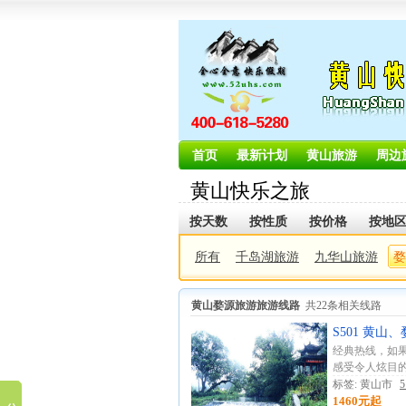
首页
最新计划
黄山旅游
周边
黄山快乐之旅
国际旅行社有
按天数
按性质
按价格
按地
限公司旅游
所有
千岛湖旅游
九华山旅游
婺
黄山婺源旅游旅游线路
共22条相关线路
S501 黄
经典热线，如
感受令人炫目的
标签: 黄山市
1460元起