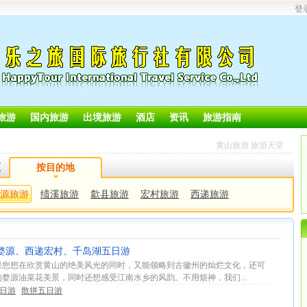
登
旅游
国内旅游
出境旅游
酒店
资讯
旅游指南
黄山旅游 旅游天堂
区
按目的地
源旅游
绩溪旅游
歙县旅游
宏村旅游
西递旅游
山、婺源、西递宏村、千岛湖五日游
果您想在欣赏黄山的绝美风光的同时，又能领略到古徽州的灿烂文化，还可
婺源油菜花美景，同时还想感受江南水乡的风韵。不用烦神，我们...
5日游
散拼五日游