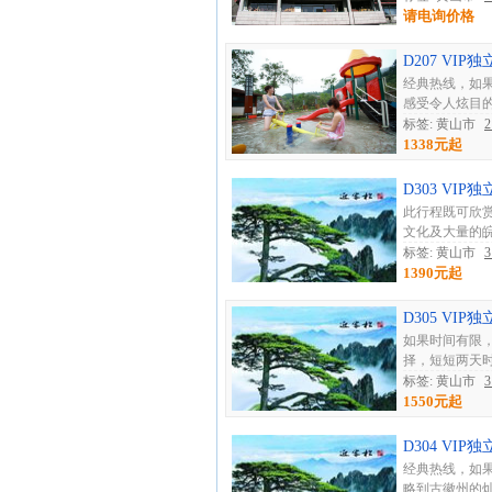
请电询价格
D207 V
经典热线，如
感受令人炫目的
标签: 黄山市
1338元起
D303 VI
此行程既可欣
文化及大量的皖
标签: 黄山市
1390元起
D305 V
如果时间有限
择，短短两天时
标签: 黄山市
1550元起
D304 V
经典热线，如
略到古徽州的灿