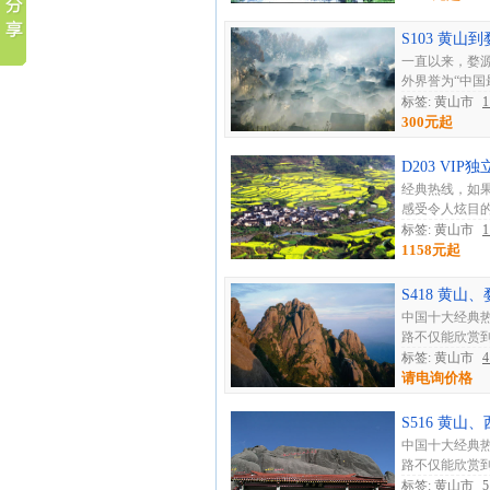
S103 黄
一直以来，婺
外界誉为“中国
标签: 黄山市
300元起
D203 VI
经典热线，如
感受令人炫目的
标签: 黄山市
1158元起
S418 黄
中国十大经典
路不仅能欣赏到
标签: 黄山市
请电询价格
S516 黄
中国十大经典
路不仅能欣赏到
标签: 黄山市