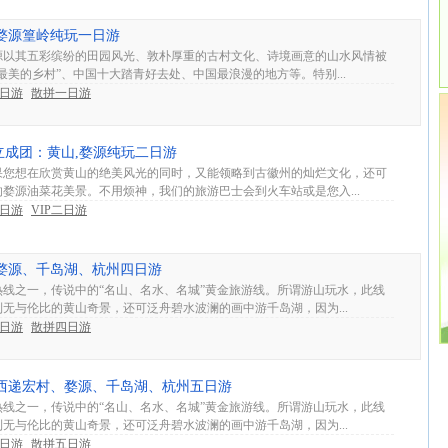
山到婺源篁岭纯玩一日游
源以其五彩缤纷的田园风光、敦朴厚重的古村文化、诗境画意的山水风情被
最美的乡村”、中国十大踏青好去处、中国最浪漫的地方等。特别...
1日游
散拼一日游
P独立成团：黄山,婺源纯玩二日游
果您想在欣赏黄山的绝美风光的同时，又能领略到古徽州的灿烂文化，还可
婺源油菜花美景。不用烦神，我们的旅游巴士会到火车站或是您入...
1日游
VIP二日游
山、婺源、千岛湖、杭州四日游
热线之一，传说中的“名山、名水、名城”黄金旅游线。所谓游山玩水，此线
无与伦比的黄山奇景，还可泛舟碧水波澜的画中游千岛湖，因为...
4日游
散拼四日游
山、西递宏村、婺源、千岛湖、杭州五日游
热线之一，传说中的“名山、名水、名城”黄金旅游线。所谓游山玩水，此线
无与伦比的黄山奇景，还可泛舟碧水波澜的画中游千岛湖，因为...
5日游
散拼五日游