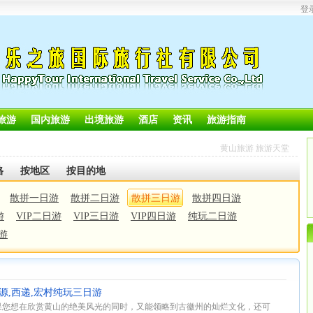
登
旅游
国内旅游
出境旅游
酒店
资讯
旅游指南
黄山旅游 旅游天堂
格
按地区
按目的地
散拼一日游
散拼二日游
散拼三日游
散拼四日游
游
VIP二日游
VIP三日游
VIP四日游
纯玩二日游
游
,婺源,西递,宏村纯玩三日游
果您想在欣赏黄山的绝美风光的同时，又能领略到古徽州的灿烂文化，还可