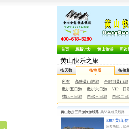
首页
最新计划
黄山旅游
周边
黄山快乐之旅
国际旅行社有
按天数
按性质
按价
限公司旅游
所有
高铁黄山旅游
合肥到黄山游
散拼五日游
散拼六日游
VIP一日
纯玩三日游
自驾三日游
自驾二日
黄山散拼三日游旅游线路
共56条相关线路
S307 黄山
经典热线，如