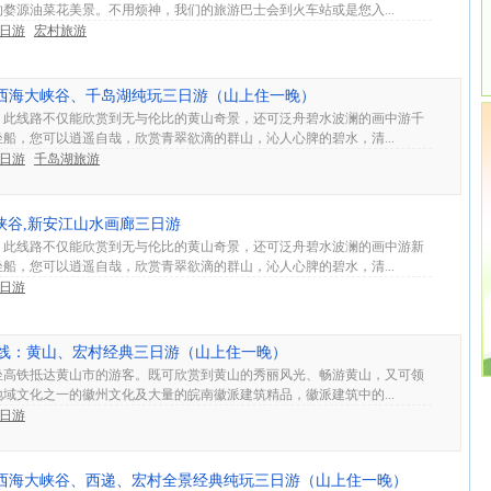
婺源油菜花美景。不用烦神，我们的旅游巴士会到火车站或是您入...
3日游
宏村旅游
山、西海大峡谷、千岛湖纯玩三日游（山上住一晚）
，此线路不仅能欣赏到无与伦比的黄山奇景，还可泛舟碧水波澜的画中游千
船，您可以逍遥自哉，欣赏青翠欲滴的群山，沁人心脾的碧水，清...
3日游
千岛湖旅游
峡谷,新安江山水画廊三日游
，此线路不仅能欣赏到无与伦比的黄山奇景，还可泛舟碧水波澜的画中游新
船，您可以逍遥自哉，欣赏青翠欲滴的群山，沁人心脾的碧水，清...
3日游
铁专线：黄山、宏村经典三日游（山上住一晚）
坐高铁抵达黄山市的游客。既可欣赏到黄山的秀丽风光、畅游黄山，又可领
域文化之一的徽州文化及大量的皖南徽派建筑精品，徽派建筑中的...
3日游
山、西海大峡谷、西递、宏村全景经典纯玩三日游（山上住一晚）