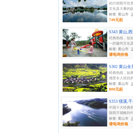
此行程既可欣
文化及大量的皖
标签: 黄山市
740元起
S343 黄
经典热线，短
一的徽州文化及
标签: 黄山市
请电询价格
S302 黄
经典热线，如
感受令人炫目的
标签: 黄山市
800元起
S353 绩溪
中国十大经典
路既可领略到中
标签: 黄山市
请电询价格