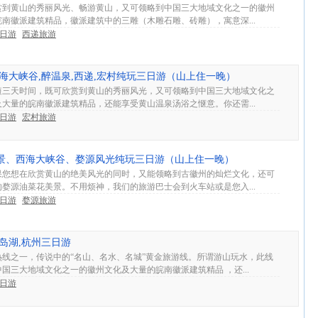
赏到黄山的秀丽风光、畅游黄山，又可领略到中国三大地域文化之一的徽州
南徽派建筑精品，徽派建筑中的三雕（木雕石雕、砖雕），寓意深...
3日游
西递旅游
山,西海大峡谷,醉温泉,西递,宏村纯玩三日游（山上住一晚）
短三天时间，既可欣赏到黄山的秀丽风光，又可领略到中国三大地域文化之
大量的皖南徽派建筑精品，还能享受黄山温泉汤浴之惬意。你还需...
3日游
宏村旅游
山全景、西海大峡谷、婺源风光纯玩三日游（山上住一晚）
果您想在欣赏黄山的绝美风光的同时，又能领略到古徽州的灿烂文化，还可
婺源油菜花美景。不用烦神，我们的旅游巴士会到火车站或是您入...
3日游
婺源旅游
,千岛湖,杭州三日游
热线之一，传说中的“名山、名水、名城”黄金旅游线。所谓游山玩水，此线
国三大地域文化之一的徽州文化及大量的皖南徽派建筑精品 ，还...
3日游