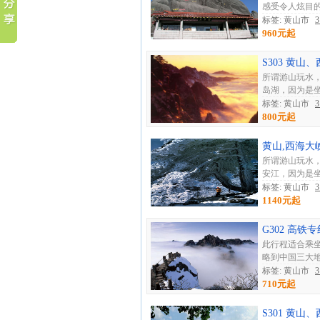
感受令人炫目的
标签: 黄山市
960元起
S303 黄
所谓游山玩水
岛湖，因为是坐
标签: 黄山市
800元起
黄山,西海大
所谓游山玩水
安江，因为是坐
标签: 黄山市
1140元起
G302 高
此行程适合乘
略到中国三大地
标签: 黄山市
710元起
S301 黄